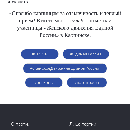
земляков.
«Спасибо карпинцам за отзывчивость и тёплый
приём! Вместе мы — сила!» - отметили
участницы «Женского движения Единой
России» в Карпинске.
#ЕР196
#‎ЕдинаяРоссия
#ЖенскоеДвижениеЕдинойРоссии
#регионы
#партпроект
О партии
Лица партии