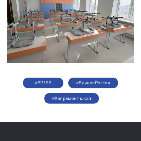
#ЕР196
#ЕдинаяРоссия
#Капремонт школ