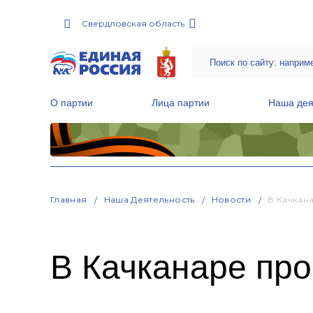
Свердловская область
О партии
Лица партии
Наша дея
Местные общественные приемные Партии
Руководитель Региональной обще
Народная программа «Единой России»
Главная
Наша Деятельность
Новости
В Качкан
В Качканаре пр