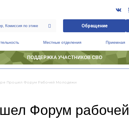
Обращение
тельность
Местные отделения
Приемная
ПОДДЕРЖКА УЧАСТНИКОВ СВО
ственной приемной Председателя Партии
Президиум регионального политического совета
аре Прошел Форум Рабочей Молодежи
ошел Форум рабоче