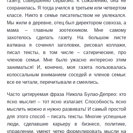
газету, со­вершенно серьезно. К сожалению, она не
сохранилась. Я тогда учил­ся в третьем или четвертом
классе. Никто в семье писательством не ув­лекался.
Мы жили в деревне, отец был директором совхоза, а
мама – главным зоотехником. Мне само­му
захотелось сделать газету. На большом листе
ватмана я сочинял заголовки, рисовал коллажи,
писал тексты, в том числе – сатирические, про
членов семьи. Мне было ужас­но интересно этим
заниматься! И, конечно, моя газета пользовалась
колоссальным вниманием соседей и членов семьи:
все ее читали, пе­речитывали и смеялись.
Часто цитируемая фраза Никола Булао-Депрео: кто
ясно мыслит – тот ясно излагает. Способность ясно
мыслить можно и нужно развивать! И самый простой
для этого способ – писать тексты. Многие успешные
люди, сделавшие карьеру в бизнесе, политике,
управлении, умеют четко формулировать мысли на