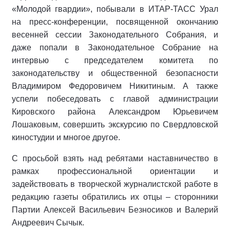
«Молодой гвардии», побывали в ИТАР-ТАСС Урал
на пресс-конференции, посвященной окончанию
весенней сессии Законо­дательного Собрания, и
даже попа­ли в Законодательное Собрание на
интервью с председателем комитета по
законодательству и общественной безопасности
Владимиром Федоро­вичем Никитиным. А также
успели побеседовать с главой администра­ции
Кировского района Александром Юрьевичем
Лошаковым, совершить экскурсию по Свердловской
кино­студии и многое другое.
С просьбой взять над ребятами настав­ничество в
рамках профессиональной ориентации и
задействовать в творче­ской журналистской работе в
редакцию газеты обратились их отцы – сторонники
Партии Алексей Васильевич Безносиков и Валерий
Андреевич Сычык.