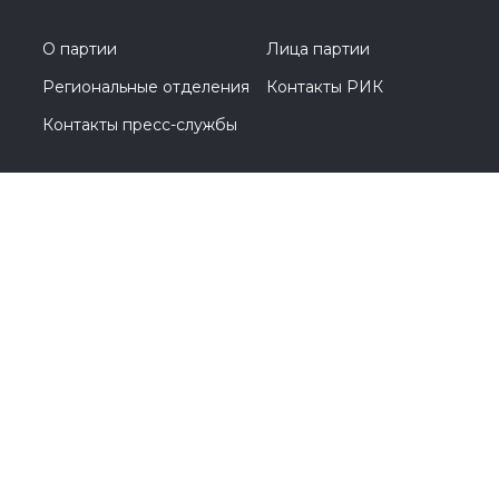
О партии
Лица партии
Региональные отделения
Контакты РИК
Контакты пресс-службы
Общественная приемная
+7 (495) 788-44-93
Москва, Кутузовский проспект, д. 39
© 2005-2026, Партия «Единая Россия». Все права защищены.