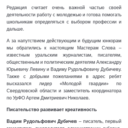
Редакция считает очень важной частью своей
деятельности рабо­ту с молодежью и готова помогать
школьникам определяться с выбо­ром профессии и
дальше.
А за напутствием действующим и будущим юнкорам
мы обратились к настоящим Мастерам Слова –
извест­ным уральским журналистам, писате­лям,
общественным и политическим деятелям Александру
Юрьевичу Ле­вину и Вадиму Рудольфовичу Дуби­чеву.
Также с добрыми пожеланиями в адрес ребят
высказался лидер «Мо­лодой гвардии» по
Свердловской об­ласти и заместитель координатора
по УрФО Артем Дмитриевич Николаев.
Писательство развивает креативность
Вадим Рудоль­фович Дубичев
– писатель, первый