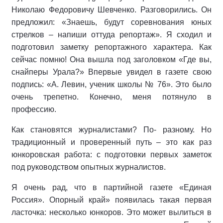
Нико­лаю Федоровичу Шевченко. Разго­ворились. Он
предложил: «Знаешь, будут соревнования юных
стрелков – напиши оттуда репортаж». Я схо­дил и
подготовил заметку репортаж­ного характера. Как
сейчас помню! Она вышла под заголовком «Где вы,
снайперы Урала?» Впервые увидел в газете свою
подпись: «А. Левин, ученик школы № 76». Это было
очень трепетно. Конечно, меня потянуло в
профессию.
Как становятся журналистами? По- разному. Но
традиционный и прове­ренный путь – это как раз
юнкоров­ская работа: с подготовки первых заметок
под руководством опытных журналистов.
Я очень рад, что в партийной газе­те «Единая
Россия». Опорный край» появилась такая первая
ласточка: несколько юнкоров. Это может вы­литься в