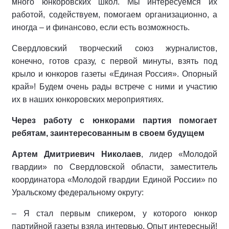
много юнко­ровских школ. Мы интересуемся их
работой, содействуем, помогаем ор­ганизационно, а
иногда – и финан­сово, если есть возможность.
Свердловский творческий союз журналистов,
конечно, готов сразу, с первой минуты, взять под
крыло и юнкоров газеты «Единая Россия». Опорный
край»! Будем очень рады встрече с ними и участию
их в наших юнкоровских мероприятиях.
Через работу с юнкорами партия помогает
ребятам, заинтересованным в своем будущем
Артем Дмитри­евич Николаев
, лидер «Молодой
гвардии» по Сверд­ловской области, заместитель
коор­динатора «Молодой гвардии Единой России» по
Ураль­скому федеральному округу:
– Я стал первым спикером, у кото­рого юнкор
партийной газеты взяла интервью. Опыт интересный!