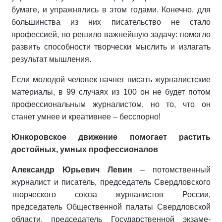
бумаге, и упражнялись в этом годами. Конеч­но, для
большинства из них писатель­ство не стало
профессией, но решило важнейшую задачу: помогло
развить способности творчески мыслить и из­лагать
результат мышления.
Если молодой человек начнет пи­сать журналистские
материалы, в 99 случаях из 100 он не будет потом
про­фессиональным журналистом, но то, что он
станет умнее и креативнее – бесспорно!
Юнкоровское движение помогает растить
достойных, умных профессионалов
Александр Юрье­вич Левин
– потом­ственный
журна­лист и писатель, председатель Сверд­ловского
творче­ского союза жур­налистов России,
председатель Общественной па­латы Свердловской
области, пред­седатель Государственной экзаме­