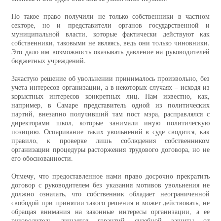
Но такое право получили не только собственники в частном
секторе, но и представители органов государственной и
муниципальной власти, которые фактически действуют как
собственники, таковыми не являясь, ведь они только чиновники.
Это дало им возможность оказывать давление на руководителей
бюджетных учреждений.
Зачастую решение об увольнении принималось произвольно, без
учета интересов организации, а в некоторых случаях – исходя из
корыстных интересов конкретных лиц. Нам известно, как,
например, в Самаре представитель одной из политических
партий, внезапно получивший там пост мэра, расправлялся с
директорами школ, которые занимали иную политическую
позицию. Оспаривание таких увольнений в суде сводится, как
правило, к проверке лишь соблюдения собственником
организации процедуры расторжения трудового договора, но не
его обоснованности.
Отмечу, что предоставленное нами право досрочно прекратить
договор с руководителем без указания мотивов увольнения не
должно означать, что собственник обладает неограниченной
свободой при принятии такого решения и может действовать, не
обращая внимания на законные интересы организации, а ее
руководитель лишается гарантий судебной защиты от