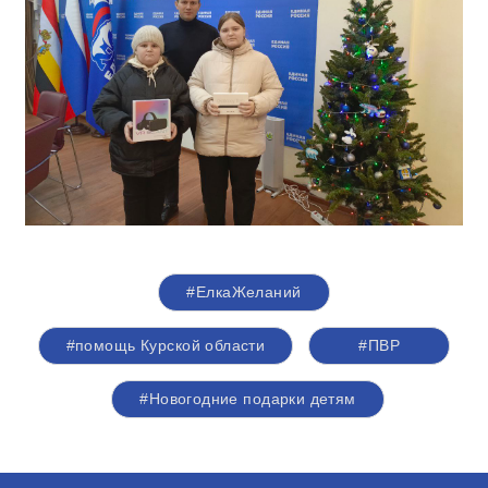
#ЕлкаЖеланий
#помощь Курской области
#ПВР
#Новогодние подарки детям