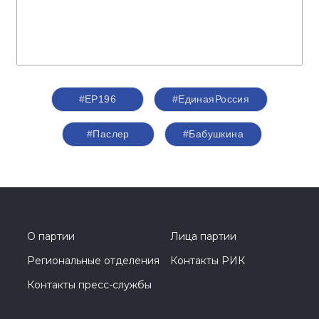
#ЕР196
#ЕдинаяРоссия
#Паслер
#Бабушкина
О партии
Лица партии
Региональные отделения
Контакты РИК
Контакты пресс-службы