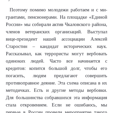
Поэтому по­мимо молодежи работаем и с ми­
грантами, пен­сионерами. На площадке «Еди­ной
России» мы собирали актив Чкаловского района,
членов ветеранских организаций. Вы­ступал
вице-президент нашей ассоци­ации Алексей
Старостин – кандидат исторических наук.
Рассказывал, как террористы могут вербовать
одино­ких людей. Часто все начинается с
кредитов: копится большой долг, что­бы его
погасить, людям предлагают совершить
противоправное деяние. Эта схема описана в их
методичках. Есть и другие методы вербовки.
Для большинства собравшихся эта инфор­мация
стала откровением. Если не ошибаюсь, мы
первые в России про­вели мероприятие такого