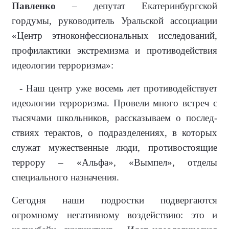
Павленко
– депутат Екатерин­бургской
гордумы, руководитель Уральской ассоциации
«Центр эт­ноконфессиональных исследова­ний,
профилактики экстремизма и противодействия
идеологии тер­роризма»:
-
Наш центр уже восемь лет про­тиводействует
идеологии террориз­ма. Провели много встреч с
тысячами школьников, рассказываем о послед­
ствиях терактов, о подразделениях, в которых
служат мужественные люди, противостоящие
террору – «Альфа», «Вымпел», отделы
специального назначения.
Сегодня наши подростки подвер­гаются
огромному негативному воз­действию: это и