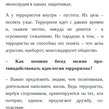
милосердия в на­ших защитниках.
А у террористов внутри – пустота. Их цель –
посеять ужас. Терроризм идет с давних времен
и, скажем чест­но, никуда не денется – к
огромному сожалению. Но парадокс в том, – и
террористы не способны это понять – что акты
агрессии, наоборот, кон­солидируют общество.
– Как помимо бесед можно про­
тиводействовать идеологии тер­роризма?
– Важно предложить людям, чем позитивным,
де­ятельным напол­нить жизнь. Ведь террористы,
вер­буя сторонни­ков, ориентиру­ются на тех, кто
потерян, оди­нок: предлага­ют дружбу, со­
чувствие.