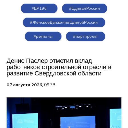
#ЕР196
#‎ЕдинаяРоссия
#ЖенскоеДвижениеЕдинойРоссии
#регионы
#партпроект
Денис Паслер отметил вклад
работников строительной отрасли в
развитие Свердловской области
07 августа 2026,
09:38