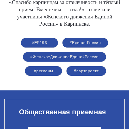
«Спасибо карпинцам за отзывчивость и тёплый
приём! Вместе мы — сила!» - отметили
участницы «Женского движения Единой
России» в Карпинске.
#ЕР196
#‎ЕдинаяРоссия
#ЖенскоеДвижениеЕдинойРоссии
#регионы
#партпроект
Общественная приемная