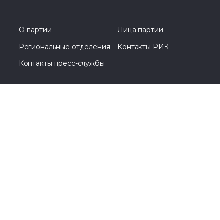
О партии
Лица партии
Региональные отделения
Контакты РИК
Контакты пресс-службы
Общественная приемная
+7 (495) 788-44-93
Москва, Кутузовский проспект, д. 39
© 2005-2026, Партия «Единая Россия». Все права защищены.