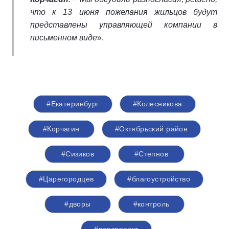
что к 13 июня пожелания жильцов будут
представлены управляющей компании в
письменном виде
».
#Екатеринбург
#Колесникова
#Корчагин
#Октябрьский район
#Сизиков
#Степнов
#Царегородцев
#благоустройство
#дворы
#контроль
#партпроект