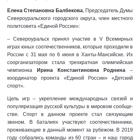
Елена Степановна Балбекова
, Пред­седатель Думы
Североуральского городского округа, член местного
политсовета «Единой России»:
– Североуральск принял участие в V Всемирных
играх юных сооте­чественников, которые проходили в
России с 31 мая по 6 июня в Хан­ты-Мансийске. Их
соорганизатором стала трехкратная олимпийская
чемпионка
Ирина Константиновна Роднина
–
координатор проекта «Единой России» «Детский
спорт».
Цель игр – укрепление междуна­родных связей и
популяризация рус­ской культуры в мировом сообще­
стве. Спорт в данном проекте стал связующим
звеном. В баталиях уча­ствуют соотечественники,
прожива­ющие в данный момент за рубежом. В 2019
году собрались команды из 60 стран – и наш город