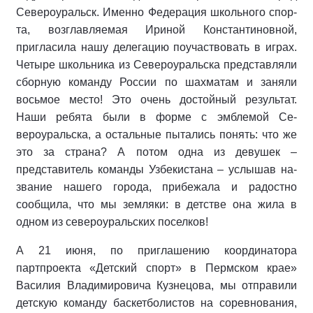
Североуральск. Именно Федерация школьного спор­
та, возглавляемая Ириной Констан­тиновной,
пригласила нашу делега­цию поучаствовать в играх.
Четыре школьника из Североуральска пред­ставляли
сборную команду России по шахматам и заняли
восьмое место! Это очень достойный результат.
Наши ребята были в форме с эмблемой Се­
вероуральска, а остальные пытались понять: что же
это за страна? А по­том одна из девушек –
представитель команды Узбекистана – услышав на­
звание нашего города, прибежала и радостно
сообщила, что мы земляки: в детстве она жила в
одном из севе­роуральских поселков!
А 21 июня, по приглашению коор­динатора
партпроекта «Детский спорт» в Пермском крае»
Василия Владимировича Кузнецова, мы от­правили
детскую команду баскетбо­листов на соревнования,