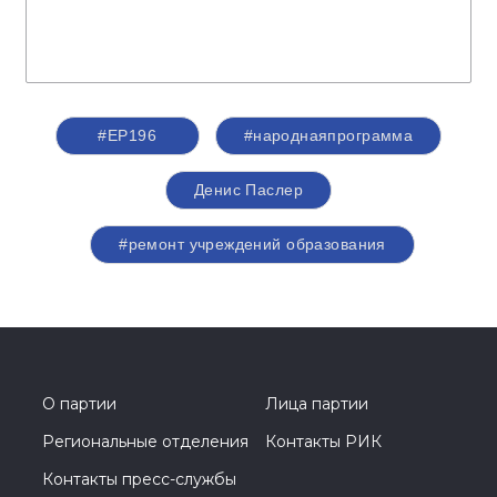
#ЕР196
#народнаяпрограмма
Денис Паслер
#ремонт учреждений образования
О партии
Лица партии
Региональные отделения
Контакты РИК
Контакты пресс-службы