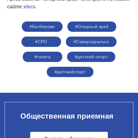
сайте
здесь
#Балбекова
#Опорный край
#СРО
#Североуральск
#газета
#детский спорт
#детскийспорт
Общественная приемная