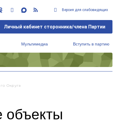
Версия для слабовидящих
Личный кабинет сторонника/члена Партии
Мультимедиа
Вступить в партию
Региональный исполнительный комитет
го Округа
е объекты