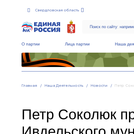
Свердловская область
О партии
Лица партии
Наша дея
Местные общественные приемные Партии
Руководитель Региональной обще
Народная программа «Единой России»
Главная
Наша Деятельность
Новости
Петр Сок
Петр Соколюк п
Ивдельского мун