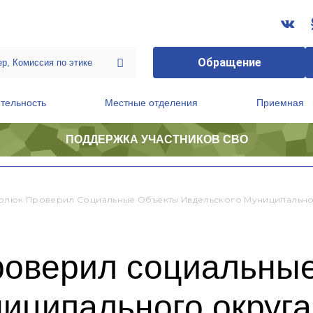
Обращение
тельность
Местные отделения
Приемная
ПОДДЕРЖКА УЧАСТНИКОВ СВО
ственной приемной Председателя Партии
Президиум регионального политического совета
олюк Проверил Социальные Объекты Ивдельского Муниципально
роверил социальны
иципального округа