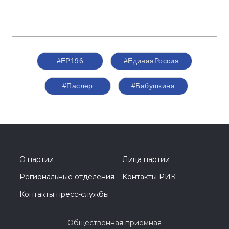
#ЕР196
#ЕдинаяРоссия
#Паслер
#Бабушкина
О партии
Лица партии
Региональные отделения
Контакты РИК
Контакты пресс-службы
Общественная приемная