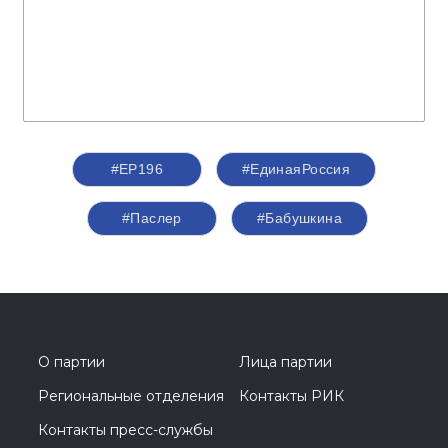
#ЕР196
#ЕдинаяРоссия
#Паслер
#Бабушкина
О партии
Лица партии
Региональные отделения
Контакты РИК
Контакты пресс-службы