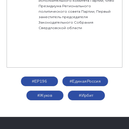
исполнительного комитета Партии, член
Президиума Регионального
политического совета Партии, Первый
заместитель председателя
Законодательного Собрания
Свердловской области
#ЕР196
#‎ЕдинаяРоссия
#Жуков
#Ирбит