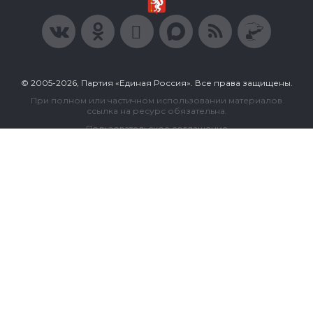
© 2005-2026, Партия «Единая Россия». Все права защищены.
При полном или частичном использовании материалов
ссылка на ресурс обязательна.
Пользовательское соглашение
Политика конфиденциальности
Политика в отношении обработки персональных данных
Согласие на обработку персональных данных
Сделано в Extyl