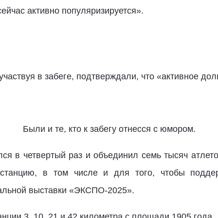
сейчас активно популяризируется».
частвуя в забеге, подтверждали, что «активное долг
Были и те, кто к забегу отнесся с юмором.
ся в четвертый раз и объединил семь тысяч атлетов
станцию, в том числе и для того, чтобы поддер
альной выставки «ЭКСПО-2025».
ции 3, 10, 21 и 42 километра с площади 1905 года.