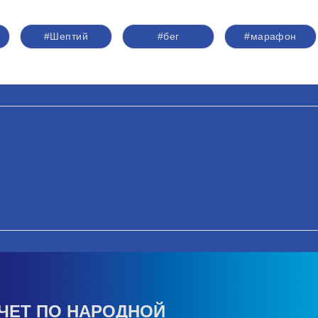
#Шептий
#бег
#марафон
ЧЕТ ПО НАРОДНОЙ