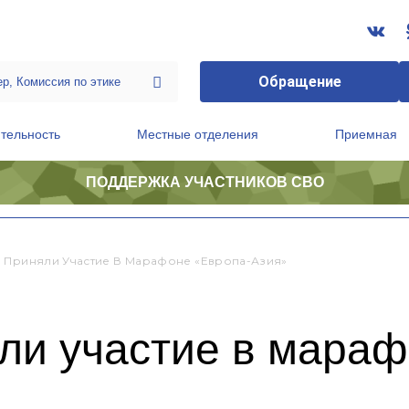
Обращение
тельность
Местные отделения
Приемная
ПОДДЕРЖКА УЧАСТНИКОВ СВО
ственной приемной Председателя Партии
Президиум регионального политического совета
 Приняли Участие В Марафоне «Европа-Азия»
ли участие в мараф