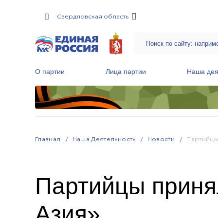
Свердловская область
О партии
Лица партии
Наша дея
Местные общественные приемные Партии
Руководитель Региональной обще
Народная программа «Единой России»
Главная
Наша Деятельность
Новости
Партийцы
Партийцы приня
Азия»