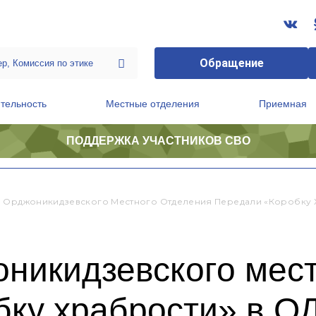
Обращение
тельность
Местные отделения
Приемная
ПОДДЕРЖКА УЧАСТНИКОВ СВО
ственной приемной Председателя Партии
Президиум регионального политического совета
 Орджоникидзевского Местного Отделения Передали «Коробку 
никидзевского мест
бку храбрости» в 