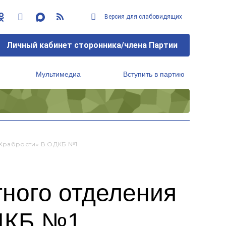
Версия для слабовидящих
Личный кабинет сторонника/члена Партии
Мультимедиа
Вступить в партию
Региональный исполнительный комитет
Храбрости» В ОДКБ №1
ного отделения
ОДКБ №1