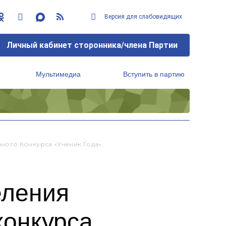
Версия для слабовидящих
Личный кабинет сторонника/члена Партии
Мультимедиа
Вступить в партию
Региональный исполнительный комитет
ного Конкурса «Ученик Года»
еления
конкурса