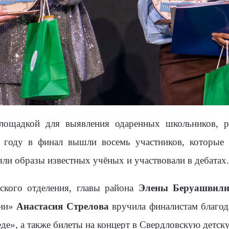
лощадкой для выявления одаренных школьников, ра
м году в финал вышли восемь участников, которые
ли образы известных учёных и участвовали в дебатах.
ского отделения, главы района
Элены Беруашвил
сии»
Анастасия Стрелова
вручила финалистам благод
де», а также билеты на концерт в Свердловскую детс