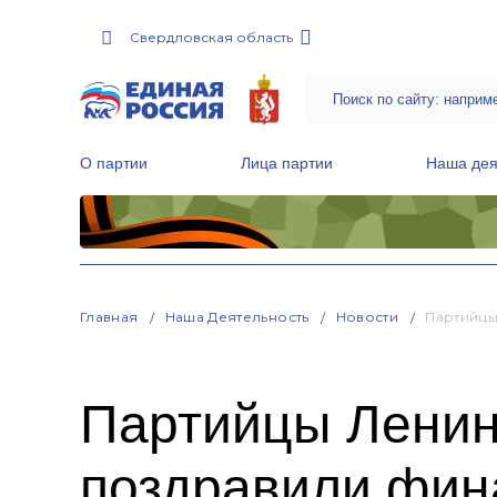
Свердловская область
О партии
Лица партии
Наша дея
Местные общественные приемные Партии
Руководитель Региональной обще
Народная программа «Единой России»
Главная
Наша Деятельность
Новости
Партийцы
Партийцы Ленин
поздравили фин