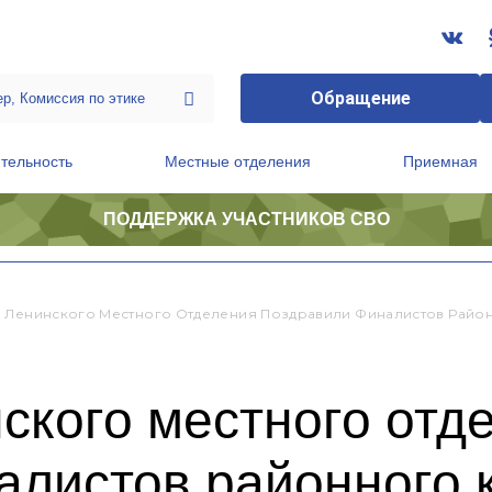
Обращение
тельность
Местные отделения
Приемная
ПОДДЕРЖКА УЧАСТНИКОВ СВО
ственной приемной Председателя Партии
Президиум регионального политического совета
 Ленинского Местного Отделения Поздравили Финалистов Район
ского местного отд
алистов районного 