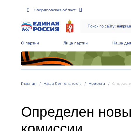
Свердловская область
О партии
Лица партии
Наша дея
Местные общественные приемные Партии
Руководитель Региональной обще
Народная программа «Единой России»
Главная
Наша Деятельность
Новости
Определе
Определен новы
комиссии