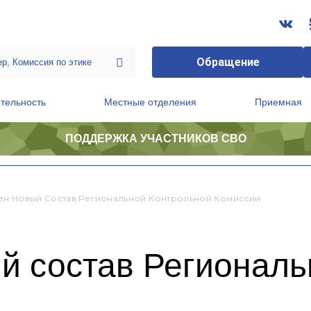
Обращение
тельность
Местные отделения
Приемная
ПОДДЕРЖКА УЧАСТНИКОВ СВО
ственной приемной Председателя Партии
Президиум регионального политического совета
н Новый Состав Региональной Контрольной Комиссии
й состав Региональ