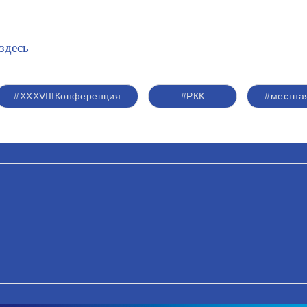
здесь
#XXXVIIIКонференция
#РКК
#местна