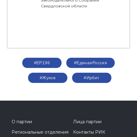
Законодательного Собрания
Свердловской области
#ЕР196
#‎ЕдинаяРоссия
#Жуков
#Ирбит
О партии
Лица партии
Региональные отделения
Контакты РИК