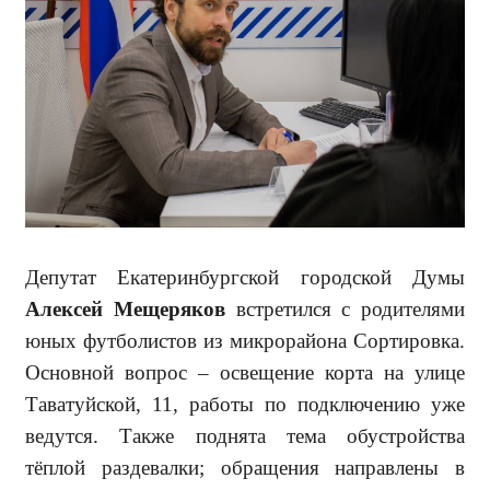
Депутат Екатеринбургской город­ской Думы
Алексей Мещеряков
встретился с родителями
юных фут­болистов из микрорайона Сортиров­ка.
Основной вопрос – освещение корта на улице
Таватуйской, 11, ра­боты по подключению уже
ведутся. Также поднята тема обустройства
тёплой раздевалки; обращения на­правлены в