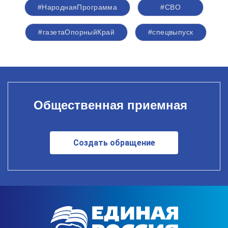
#НароднаяПрограмма
#СВО
#газетаОпорныйКрай
#спецвыпуск
Общественная приемная
Создать обращение