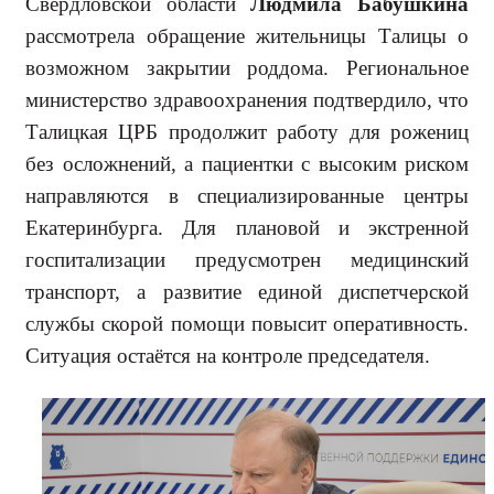
Свердловской области
Людмила Бабушкина
рассмотрела обращение жительницы Талицы о
возможном закрытии роддома. Ре­гиональное
министерство здравоох­ранения подтвердило, что
Талицкая ЦРБ продолжит работу для роже­ниц
без осложнений, а пациентки с высоким риском
направляются в специализированные центры
Екате­ринбурга. Для плановой и экстрен­ной
госпитализации предусмотрен медицинский
транспорт, а разви­тие единой диспетчерской
службы скорой помощи повысит оператив­ность.
Ситуация остаётся на контро­ле председателя.