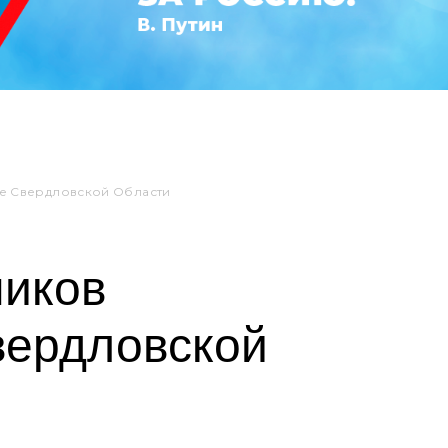
ие Свердловской Области
ников
вердловской