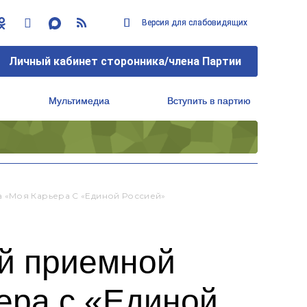
Версия для слабовидящих
Версия для слабовидящих
Личный кабинет сторонника/члена Партии
Личный кабинет сторонника/члена Партии
Мультимедиа
Мультимедиа
Вступить в партию
Вступить в партию
Региональный исполнительный комитет
Региональный исполнительный комитет
 «Моя Карьера С «Единой Россией»
й приемной
ьера с «Единой