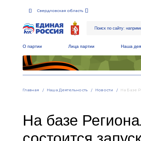
Свердловская область
Свердловская область
О партии
О партии
Лица партии
Лица партии
Наша дея
Наша дея
Местные общественные приемные Партии
Местные общественные приемные Партии
Руководитель Региональной обще
Руководитель Региональной обще
Народная программа «Единой России»
Народная программа «Единой России»
Главная
Наша Деятельность
Новости
На Базе 
На базе Регион
состоится запус