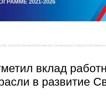
ОГРАММЕ 2021-2026
слер Отметил Вклад Работников Строительной Отрасли В Развит
тметил вклад работ
расли в развитие С