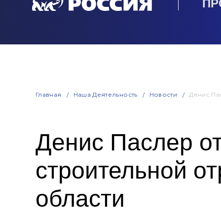
ПР
Главная
Наша Деятельность
Новости
Денис Па
Денис Паслер о
строительной от
области