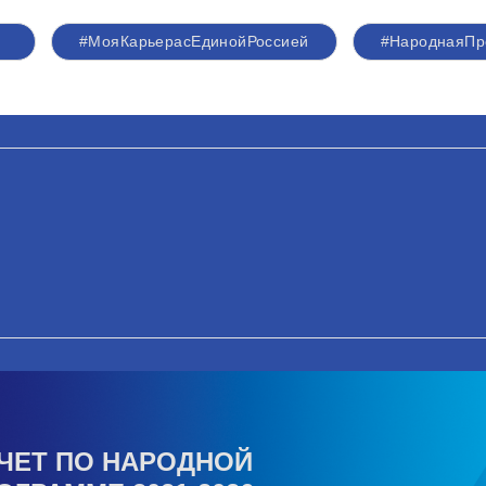
#МояКарьерасЕдинойРоссией
#НароднаяПр
ЧЕТ ПО НАРОДНОЙ