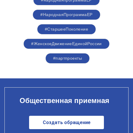
#НароднаяПрограммаЕР
#СтаршееПоколение
#ЖенскоеДвижениеЕдинойРоссии
#партпроекты
Общественная приемная
Создать обращение