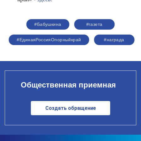
#Бабушкина
#газета
#ЕдинаяРоссияОпорныйкрай
#награда
Общественная приемная
Создать обращение