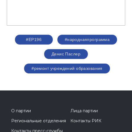
#ЕР196
#народнаяпрограмма
Денис Паслер
#ремонт учреждений образования
О партии
Лица партии
Региональные отделения
Контакты РИК
Контакты пресс-службы