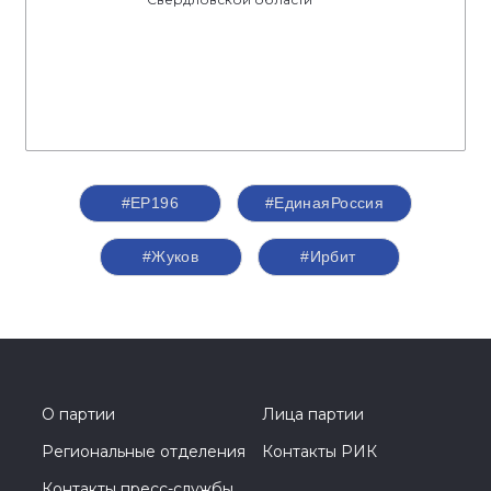
#ЕР196
#‎ЕдинаяРоссия
#Жуков
#Ирбит
О партии
Лица партии
Региональные отделения
Контакты РИК
Контакты пресс-службы