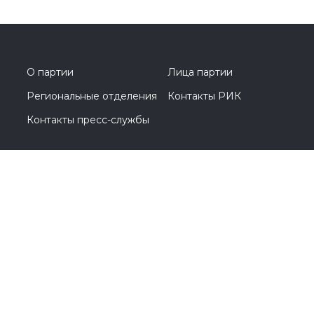
О партии
Лица партии
Региональные отделения
Контакты РИК
Контакты пресс-службы
Общественная приемная
+7 (495) 788-44-93
Москва, Кутузовский проспект, д. 39