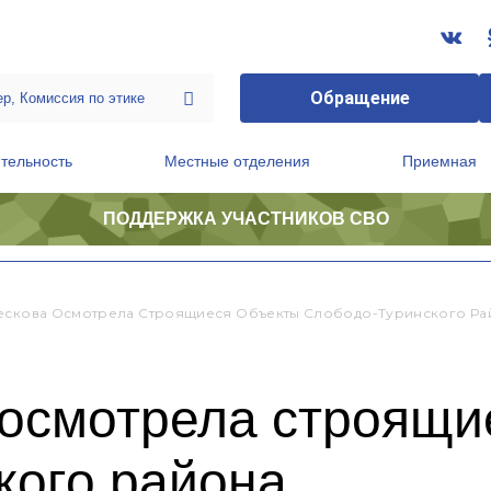
Обращение
тельность
Местные отделения
Приемная
ПОДДЕРЖКА УЧАСТНИКОВ СВО
ственной приемной Председателя Партии
Президиум регионального политического совета
ескова Осмотрела Строящиеся Объекты Слободо-Туринского Ра
 осмотрела строящи
кого района