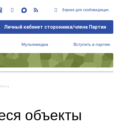
Версия для слабовидящих
Личный кабинет сторонника/члена Партии
Мультимедиа
Вступить в партию
Региональный исполнительный комитет
йона
еся объекты