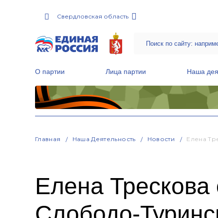
Свердловская область
О партии
Лица партии
Наша дея
Местные общественные приемные Партии
Руководитель Региональной обще
Народная программа «Единой России»
Главная
Наша Деятельность
Новости
Елена Тр
Елена Трескова
Слободо-Туринс