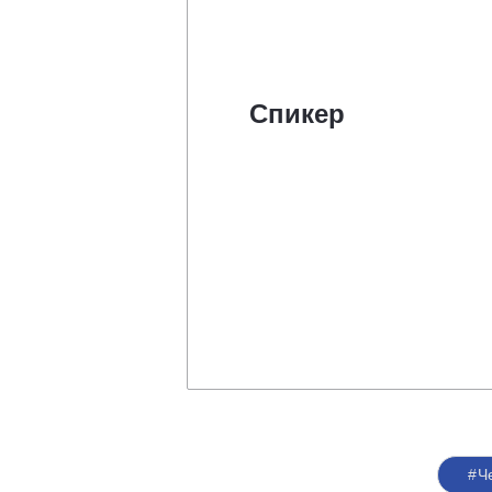
Спикер
#Ч