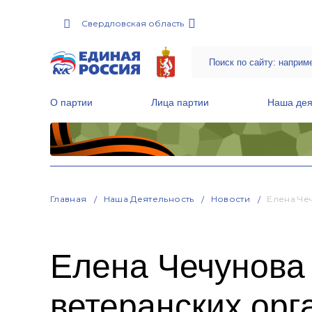
Свердловская область
О партии
Лица партии
Наша дея
Местные общественные приемные Партии
Руководитель Региональной обще
Народная программа «Единой России»
Главная
Наша Деятельность
Новости
Елена Че
Елена Чечунова 
ветеранских орг