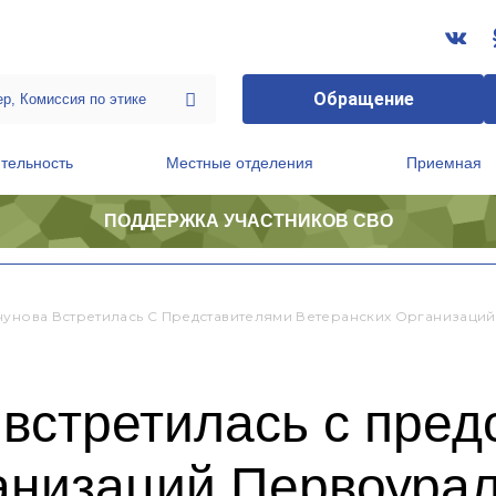
Обращение
тельность
Местные отделения
Приемная
ПОДДЕРЖКА УЧАСТНИКОВ СВО
ственной приемной Председателя Партии
Президиум регионального политического совета
чунова Встретилась С Представителями Ветеранских Организаци
встретилась с пред
анизаций Первоура