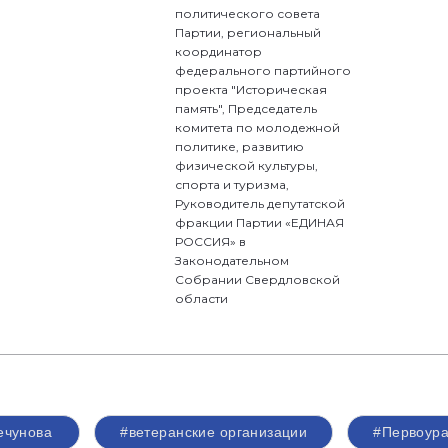
политического совета
Партии, региональный
координатор
федерального партийного
проекта "Историческая
память", Председатель
комитета по молодежной
политике, развитию
физической культуры,
спорта и туризма,
Руководитель депутатской
фракции Партии «ЕДИНАЯ
РОССИЯ» в
Законодательном
Собрании Свердловской
области
ечунова
#ветеранские организации
#Первоура