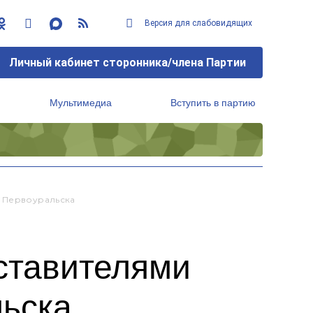
Версия для слабовидящих
Личный кабинет сторонника/члена Партии
Мультимедиа
Вступить в партию
Региональный исполнительный комитет
й Первоуральска
ставителями
льска