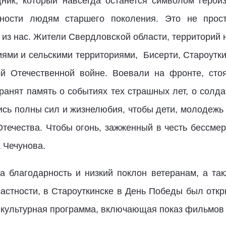
ник, который навсегда останется символом герои
ности людям старшего поколения. Это не прост
из нас. Жители Свердловской области, территорий 
ми и сельскими территориями, Бисерти, Староутки
 Отечественной войне. Воевали на фронте, стоя
анят память о событиях тех страшных лет, о солда
ись полны сил и жизнелюбия, чтобы дети, молодежь 
течества. Чтобы огонь, зажженный в честь бессмер
 Чечунова.
 благодарность и низкий поклон ветеранам, а та
астности, в Староуткинске в День Победы был откр
 культурная программа, включающая показ фильмов 