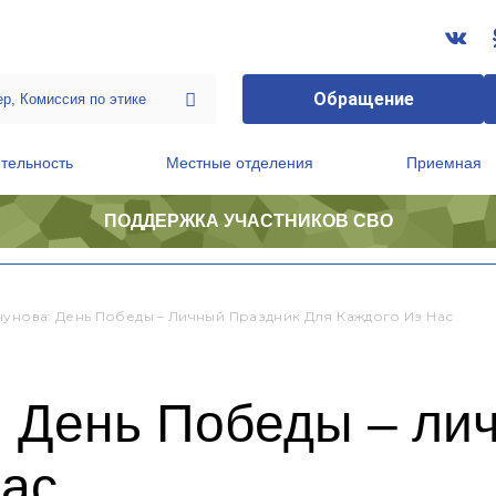
Обращение
тельность
Местные отделения
Приемная
ПОДДЕРЖКА УЧАСТНИКОВ СВО
ственной приемной Председателя Партии
Президиум регионального политического совета
чунова: День Победы – Личный Праздник Для Каждого Из Нас
: День Победы – ли
нас