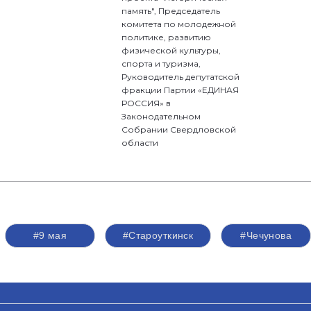
память", Председатель
комитета по молодежной
политике, развитию
физической культуры,
спорта и туризма,
Руководитель депутатской
фракции Партии «ЕДИНАЯ
РОССИЯ» в
Законодательном
Собрании Свердловской
области
#9 мая
#Староуткинск
#Чечунова