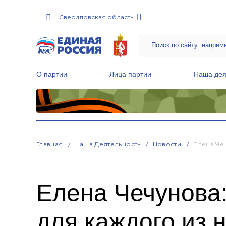
Свердловская область
О партии
Лица партии
Наша дея
Местные общественные приемные Партии
Руководитель Региональной обще
Народная программа «Единой России»
Главная
Наша Деятельность
Новости
Елена Че
Елена Чечунова
для каждого из 