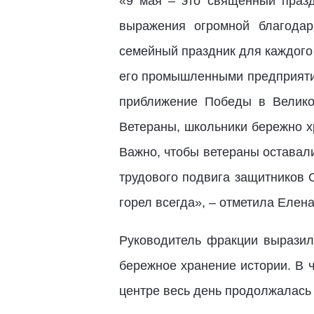
«9 мая – это священный празд
выражения огромной благодар
семейный праздник для каждого 
его промышленными предприятия
приближение Победы в Великой
Ветераны, школьники бережно хр
Важно, чтобы ветераны оставал
трудового подвига защитников О
горел всегда», – отметила Елена
Руководитель фракции выразила
бережное хранение истории. В ч
центре весь день продолжалась