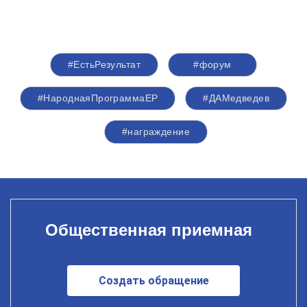
#ЕстьРезультат
#форум
#НароднаяПрограммаЕР
#ДАМедведев
#награждение
Общественная приемная
Создать обращение