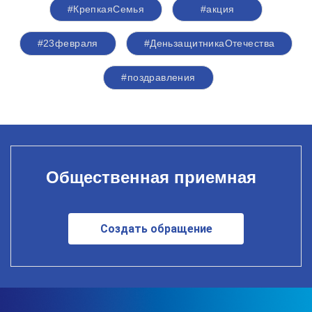
#КрепкаяСемья
#акция
#23февраля
#ДеньзащитникаОтечества
#поздравления
Общественная приемная
Создать обращение