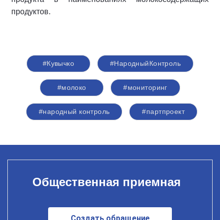
продуктов.
#Кувычко
#НародныйКонтроль
#молоко
#мониторинг
#народный контроль
#партпроект
Общественная приемная
Создать обращение