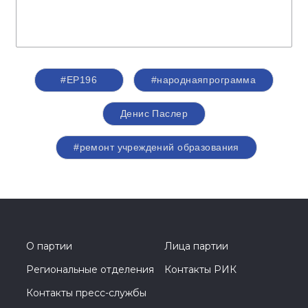
#ЕР196
#народнаяпрограмма
Денис Паслер
#ремонт учреждений образования
О партии
Лица партии
Региональные отделения
Контакты РИК
Контакты пресс-службы