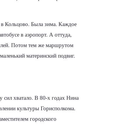
а в Кольцово. Была зима. Каждое
втобусе в аэропорт. А оттуда,
слей. Потом тем же маршрутом
 маленький мате­ринский подвиг.
у сил хватало. В 80-х годах Нина
влении культуры Горисполкома.
аме­стителем городского