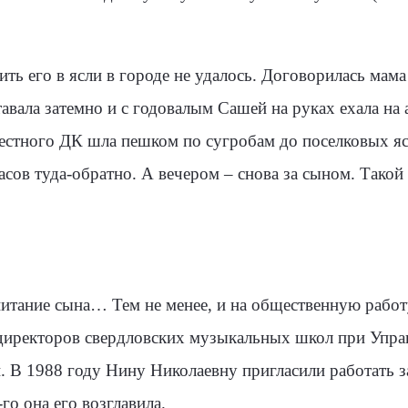
ить его в ясли в городе не удалось. Договорилась мам
вала затемно и с годовалым Сашей на руках еха­ла на а
естного ДК шла пешком по сугро­бам до поселковых я
асов туда-обратно. А вечером – снова за сыном. Такой
ита­ние сына… Тем не менее, и на обществен­ную работ
директо­ров свердловских музыкальных школ при Упра
и. В 1988 году Нину Николаевну пригласили работать з
го она его возглавила.