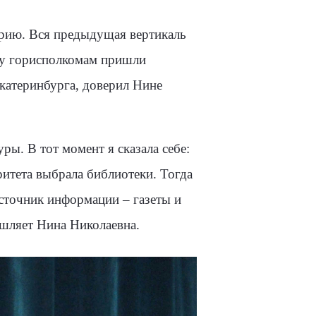
торию. Вся предыдущая вертикаль
ну горисполкомам при­шли
катеринбурга, доверил Нине
ры. В тот момент я сказала себе:
итета выбрала би­блиотеки. Тогда
источник информации – газеты и
шляет Нина Николаевна.