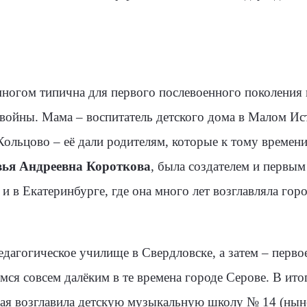
огом типична для первого послевоенного поколения н
вой­ны. Мама – воспитатель детского дома в Малом Ис
ольцово – её дали родителям, которые к тому времени 
ья Андреевна Короткова
, была создателем и первы
и в Екатеринбурге, где она много лет возглавляла горо
агогическое училище в Свердловске, а затем – первое
мся совсем далёким в те времена городе Серове. В итог
ая возглавила детскую музыкаль­ную школу № 14 (ныне