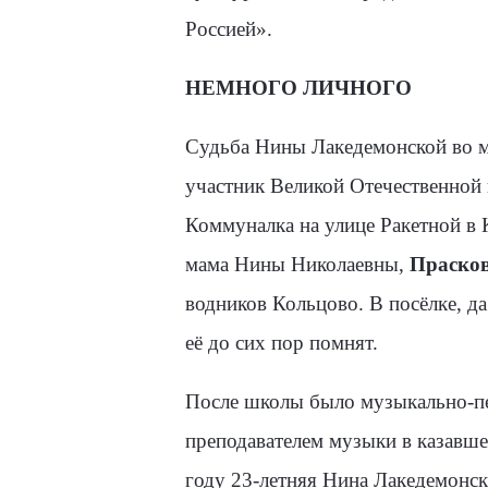
Россией».
НЕМНОГО ЛИЧНОГО
Судьба Нины Лакедемонской во мн
участник Великой Отечественной 
Коммуналка на улице Ракетной в К
мама Нины Николаевны,
Прасков
водников Кольцово. В посёлке, да 
её до сих пор помнят.
После школы было музыкально-пед
преподавателем музыки в ка­завше
году 23-летняя Нина Лакедемонск