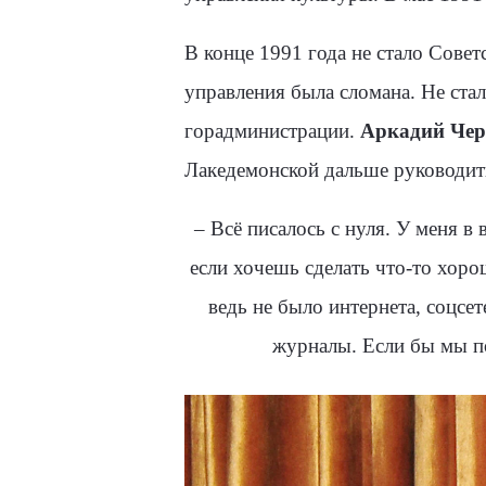
В конце 1991 года не стало Сове
управления была сломана. Не ста
горадминистрации.
Аркадий Чер
Лакедемонской дальше руководит
–
Всё писалось с нуля. У меня в
если хочешь сде­лать что-то хор
ведь не было интернета, соц­с
журналы. Если бы мы п