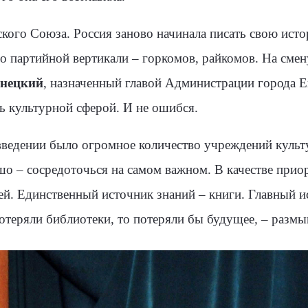
тского Союза. Россия заново начинала писать свою ис
ло партийной вертикали – гор­комов, райкомов. На сме
нецкий
, назначенный главой Администрации города Е
ь культурной сферой. И не ошибся.
 введении бы­ло огромное количество учреждений культу
ошо – сосредоточься на самом важном. В качестве приор
етей. Единственный источник знаний – кни­ги. Главный 
отеряли библиотеки, то потеряли бы будущее
,
– размы