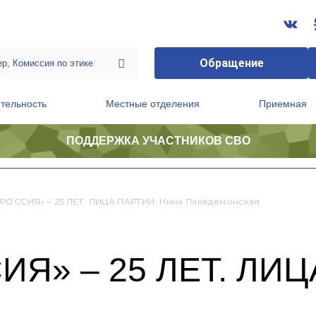
Обращение
тельность
Местные отделения
Приемная
ПОДДЕРЖКА УЧАСТНИКОВ СВО
ственной приемной Председателя Партии
Президиум регионального политического совета
РОССИЯ» – 25 ЛЕТ. ЛИЦА ПАРТИИ. Нина Лакедемонская
Я» – 25 ЛЕТ. ЛИЦ