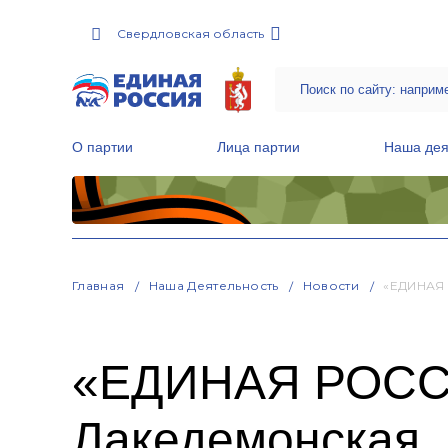
Свердловская область
О партии
Лица партии
Наша дея
Местные общественные приемные Партии
Руководитель Региональной обще
Народная программа «Единой России»
Главная
Наша Деятельность
Новости
«ЕДИНАЯ 
«ЕДИНАЯ РОССИ
Лакедемонская