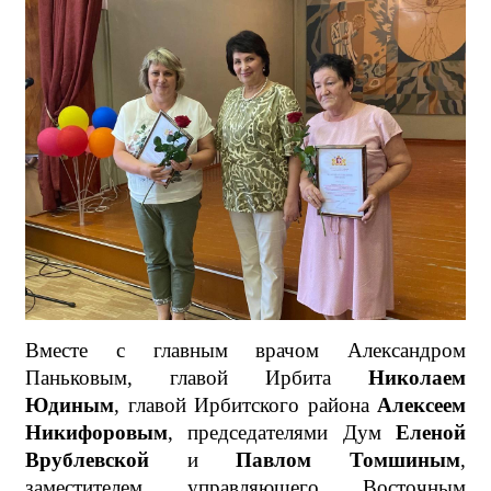
Вместе с главным врачом Александром
Паньковым, главой Ирбита
Николаем
Юдиным
, главой Ирбитского района
Алексеем
Никифоровым
, председателями Дум
Еленой
Врублевской
и
Павлом Томшиным
,
заместителем управляющего Восточным