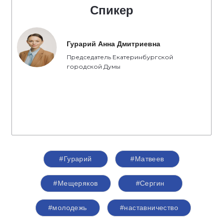
Спикер
Гурарий Анна Дмитриевна
Председатель Екатеринбургской
городской Думы
#Гурарий
#Матвеев
#Мещеряков
#Сергин
#молодежь
#наставничество