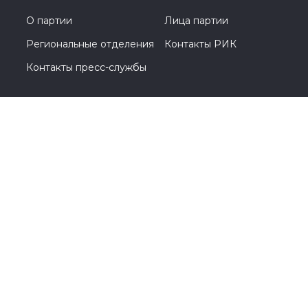
О партии
Лица партии
Региональные отделения
Контакты РИК
Контакты пресс-службы
Общественная приемная
+7 (495) 788-44-93
Москва, Кутузовский проспект, д. 39
© 2005-2026, Партия «Единая Россия». Все права защищены.
При полном или частичном использовании материалов