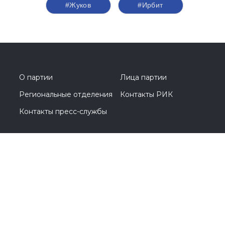
#Жуков
#Ирбит
О партии
Лица партии
Региональные отделения
Контакты РИК
Контакты пресс-службы
Общественная приемная
+7 (495) 788-44-93
Москва, Кутузовский проспект, д. 39