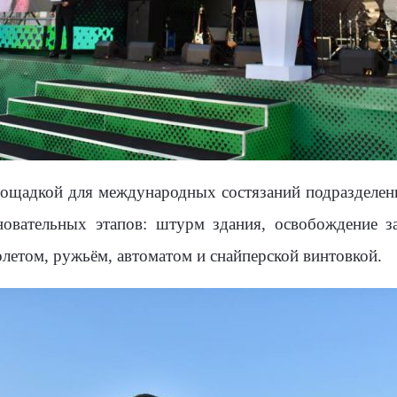
лощадкой для международных состязаний подразделен
овательных этапов: штурм здания, освобождение з
олетом, ружьём, автоматом и снайперской винтовкой.