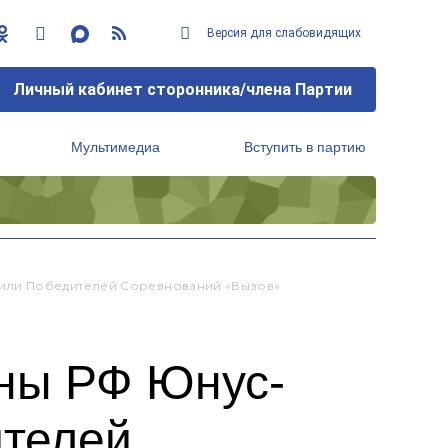
Версия для слабовидящих
Личный кабинет сторонника/члена Партии
Мультимедиа
Вступить в партию
Региональный исполнительный комитет
или Победителей Соревнований «Вызов»
оны РФ Юнус-
ителей