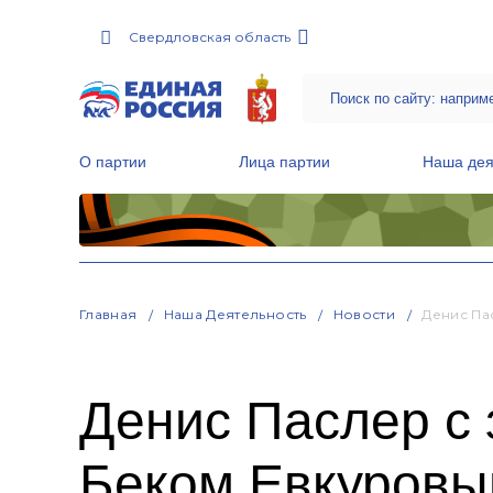
Свердловская область
О партии
Лица партии
Наша дея
Местные общественные приемные Партии
Руководитель Региональной обще
Народная программа «Единой России»
Главная
Наша Деятельность
Новости
Денис Па
Денис Паслер с
Беком Евкуровы