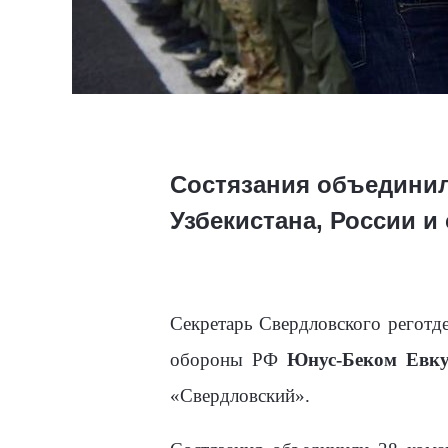
Состязания объединили
Узбекистана, России и
Секретарь Свердловского реготд
обороны РФ
Юнус-Беком Евк
«Свердловский».