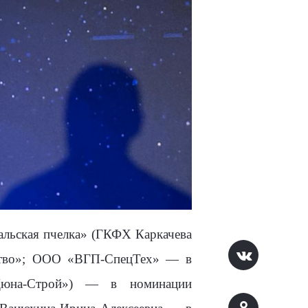
альская пчелка» (ГКФХ Каркачева
тво»;
ООО «ВГП-СпецТех» — в
юна-Строй») — в номинации