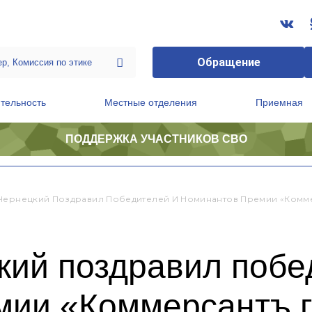
Обращение
тельность
Местные отделения
Приемная
ПОДДЕРЖКА УЧАСТНИКОВ СВО
ственной приемной Председателя Партии
Президиум регионального политического совета
Чернецкий Поздравил Победителей И Номинантов Премии «Комме
кий поздравил побе
мии «Коммерсантъ г