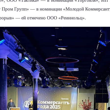
е»;
ООО «Тактика» — в номинации «Торговля»;
ИП 
т Пром Групп» — в номинации «Молодой Коммерсант
рорыв» — ей отмечено ООО «Реиннольц».