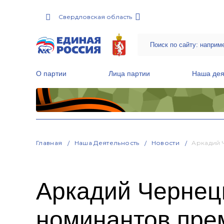
Свердловская область
О партии
Лица партии
Наша дея
Местные общественные приемные Партии
Руководитель Региональной обще
Народная программа «Единой России»
Главная
Наша Деятельность
Новости
Аркадий 
Аркадий Чернец
номинантов пре