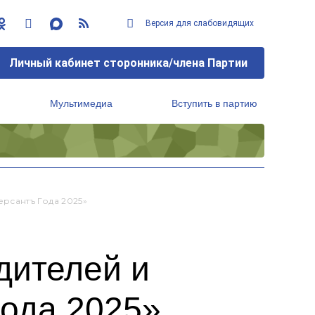
Версия для слабовидящих
Личный кабинет сторонника/члена Партии
Мультимедиа
Вступить в партию
Региональный исполнительный комитет
рсантъ Года 2025»
дителей и
ода 2025»