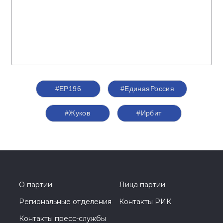
#ЕР196
#‎ЕдинаяРоссия
#Жуков
#Ирбит
О партии
Лица партии
Региональные отделения
Контакты РИК
Контакты пресс-службы