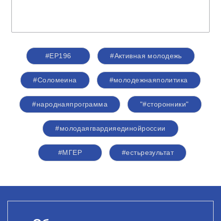
#ЕР196
#Активная молодежь
#Соломеина
#молодежнаяполитика
#народнаяпрограмма
"#сторонники"
#молодаягвардияединойроссии
#‎МГЕР‬
#естьрезультат