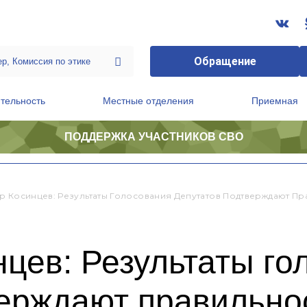
Обращение
тельность
Местные отделения
Приемная
ПОДДЕРЖКА УЧАСТНИКОВ СВО
ственной приемной Председателя Партии
Президиум регионального политического совета
р Косинцев: Результаты Голосования Депутатов Подтверждают П
цев: Результаты го
верждают правильно