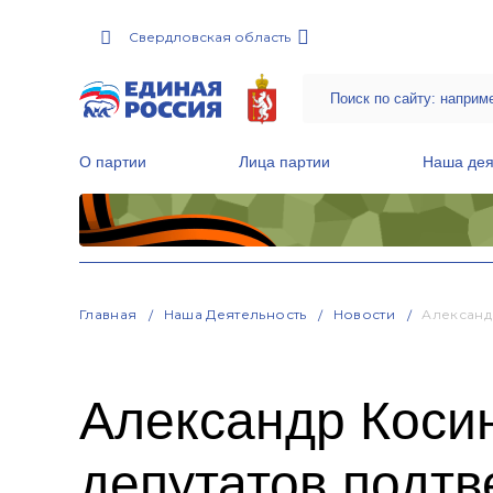
Свердловская область
О партии
Лица партии
Наша дея
Местные общественные приемные Партии
Руководитель Региональной обще
Народная программа «Единой России»
Главная
Наша Деятельность
Новости
Александ
Александр Косин
депутатов подт