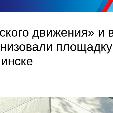
ского движения» и 
низовали площадку
пинске