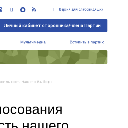
Версия для слабовидящих
Личный кабинет сторонника/члена Партии
Мультимедиа
Вступить в партию
Региональный исполнительный комитет
равильность Нашего Выбора
лосования
сть нашего