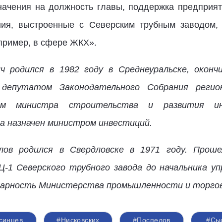
значения на должность главы, поддержка предприят
ния, выстроенные с Северским трубным заводом, 
пример, в сфере ЖКХ».
ч родился в 1982 году в Среднеуральске, оконч
депутатом Законодательного Собрания регио
лем министра строительства и развития ин
да назначен министром инвестиций.
лов родился в Свердловске в 1971 году. Прош
-1 Северского трубного завода до начальника уп
дарность Министерства промышленности и торгов
синцев
#Нисковских
#Поспелов
#Сы